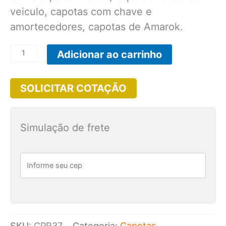
veiculo, capotas com chave e
amortecedores, capotas de Amarok.
CPR37
Adicionar ao carrinho
-
Capota
SOLICITAR COTAÇÃO
de
Fibra
para
Simulação de frete
Amarok
Cabine
Dupla
modelo
SW4
quantidade
SKU:
CPR37
Categoria:
Capotas