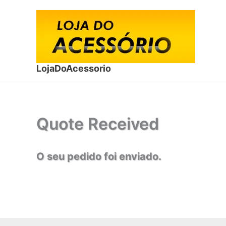
Ir
para
o
conteúdo
LojaDoAcessorio
Quote Received
O seu pedido foi enviado.