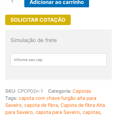
CPCM02c
Adicionar ao carrinho
-
Capota
SOLICITAR COTAÇÃO
de
Fibra
Carga
Simulação de frete
Alta
para
Nova
Saveiro
Cabine
Simples
SKU:
CPCP02n-1
Categoria:
Capotas
modelo
Tags:
capota com chave furgão alta para
King
Saveiro
,
capota de fibra
,
Capota de fibra Alta
com
para Saveiro
,
capota para Saveiro
,
capotas
,