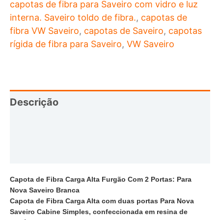
duas
capotas de fibra para Saveiro com vidro e luz
portas
interna. Saveiro toldo de fibra.
,
capotas de
fibra VW Saveiro
,
capotas de Saveiro
,
capotas
branca
rígida de fibra para Saveiro
,
VW Saveiro
quantidade
Descrição
Informação adicional
Avaliações (0)
Capota de Fibra Carga Alta Furgão Com 2 Portas: Para
Nova Saveiro Branca
Capota de Fibra Carga Alta com duas portas Para Nova
Saveiro Cabine Simples
, confeccionada em resina de