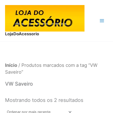
Ir
para
o
conteúdo
LojaDoAcessorio
Início
/ Produtos marcados com a tag “VW
Saveiro”
VW Saveiro
Classificado
Mostrando todos os 2 resultados
por
mais