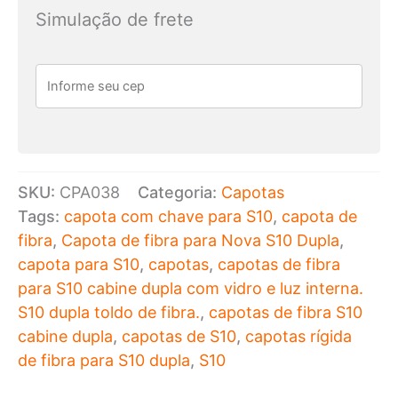
Nova
Simulação de frete
S10
Dupla
modelo
Adventure.
quantidade
SKU:
CPA038
Categoria:
Capotas
Tags:
capota com chave para S10
,
capota de
fibra
,
Capota de fibra para Nova S10 Dupla
,
capota para S10
,
capotas
,
capotas de fibra
para S10 cabine dupla com vidro e luz interna.
S10 dupla toldo de fibra.
,
capotas de fibra S10
cabine dupla
,
capotas de S10
,
capotas rígida
de fibra para S10 dupla
,
S10