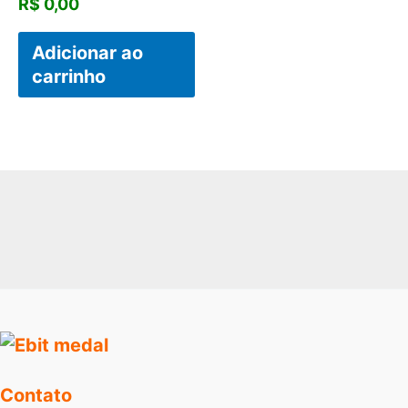
R$
0,00
Adicionar ao
carrinho
Contato