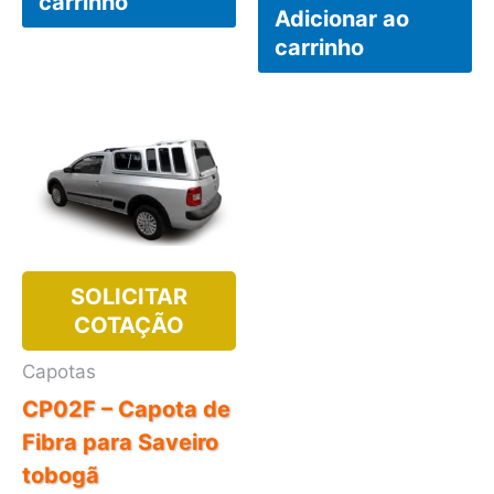
carrinho
Adicionar ao
carrinho
SOLICITAR
COTAÇÃO
Capotas
CP02F – Capota de
Fibra para Saveiro
tobogã