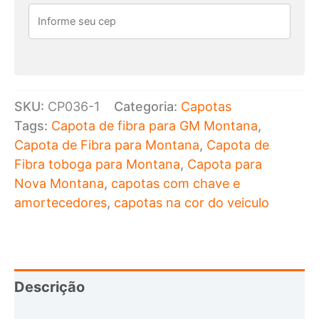
Montana
modelo
tobogã
Branca
quantidade
SKU:
CP036-1
Categoria:
Capotas
Tags:
Capota de fibra para GM Montana
,
Capota de Fibra para Montana
,
Capota de
Fibra toboga para Montana
,
Capota para
Nova Montana
,
capotas com chave e
amortecedores
,
capotas na cor do veiculo
Descrição