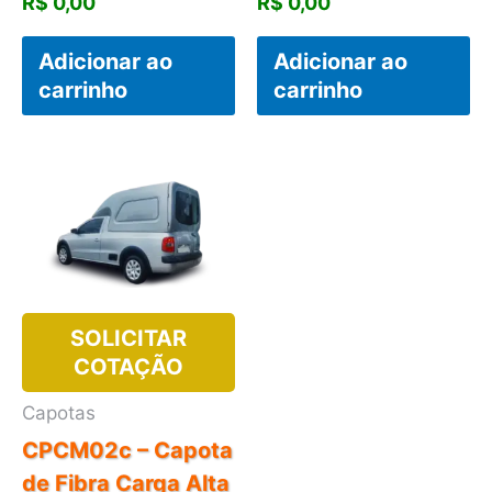
R$
0,00
R$
0,00
Adicionar ao
Adicionar ao
carrinho
carrinho
SOLICITAR
COTAÇÃO
Capotas
CPCM02c – Capota
de Fibra Carga Alta