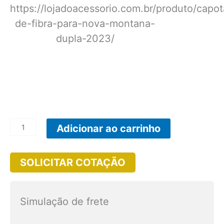
https://lojadoacessorio.com.br/produto/capot
de-fibra-para-nova-montana-
dupla-2023/
CP036
Adicionar ao carrinho
-
Capota
SOLICITAR COTAÇÃO
de
Fibra
para
Simulação de frete
Nova