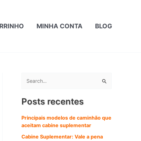
RRINHO
MINHA CONTA
BLOG
P
e
s
Posts recentes
q
u
Principais modelos de caminhão que
aceitam cabine suplementar
i
Cabine Suplementar: Vale a pena
s