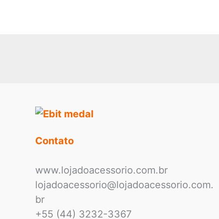
Fibra
de
Vidro:
A
Solução
Ideal
para
Empresas
de
Transporte
Contato
e
Obras
www.lojadoacessorio.com.br
lojadoacessorio@lojadoacessorio.com.
br
+55 (44) 3232-3367