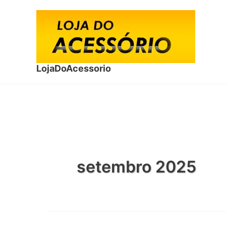
Ir
para
o
conteúdo
LojaDoAcessorio
setembro 2025