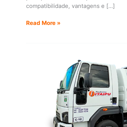
compatibilidade, vantagens e […]
Principais
Read More »
modelos
de
caminhão
que
aceitam
cabine
suplementar