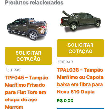
Produtos relacionados
SOLICITAR
COTAÇÃO
SOLICITAR
COTAÇÃO
Tampão
Tampão
TPAL038 – Tampão
Marítimo ou Capota
TPF045 – Tampão
baixa em fibra para
Marítimo Frisado
Nova S10 Dupla
para Fiat Toro em
chapa de aço
R$
0,00
Marrom