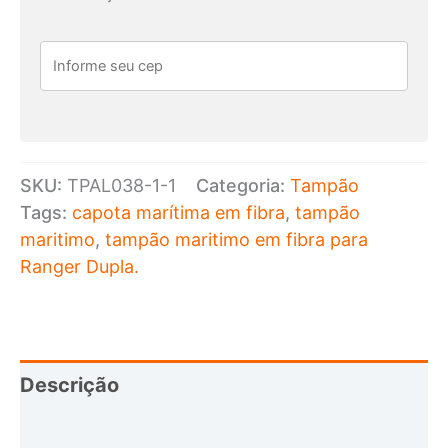
baixa
em
fibra
para
Nova
S10
SKU:
TPAL038-1-1
Categoria:
Tampão
Dupla
Tags:
capota marítima em fibra
,
tampão
Prata
maritimo
,
tampão maritimo em fibra para
quantidade
Ranger Dupla.
Descrição
Informação adicional