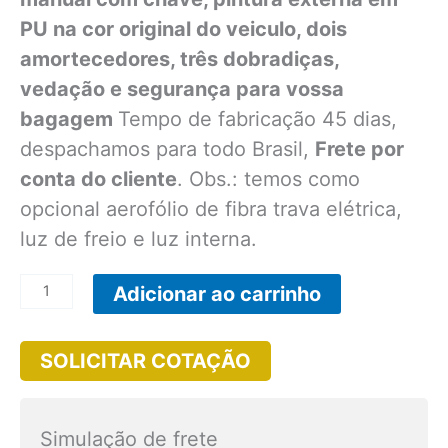
PU na cor original do veiculo, dois
amortecedores, três dobradiças,
vedação e segurança para vossa
bagagem
Tempo de fabricação 45 dias,
despachamos para todo Brasil,
Frete por
conta do cliente
. Obs.: temos como
opcional aerofólio de fibra trava elétrica,
luz de freio e luz interna.
TPAL038
Adicionar ao carrinho
-
Tampão
SOLICITAR COTAÇÃO
Marítimo
ou
Capota
Simulação de frete