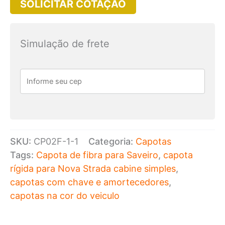
SOLICITAR COTAÇÃO
de
Fibra
para
Simulação de frete
Saveiro
Furgão
Vermelha
quantidade
SKU:
CP02F-1-1
Categoria:
Capotas
Tags:
Capota de fibra para Saveiro
,
capota
rígida para Nova Strada cabine simples
,
capotas com chave e amortecedores
,
capotas na cor do veiculo