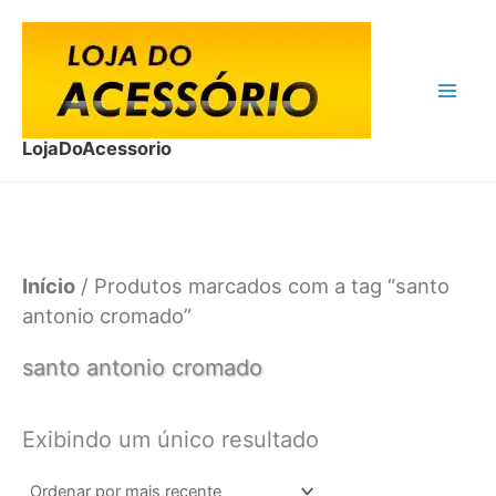
Ir
para
o
conteúdo
LojaDoAcessorio
Início
/ Produtos marcados com a tag “santo
antonio cromado”
santo antonio cromado
Exibindo um único resultado