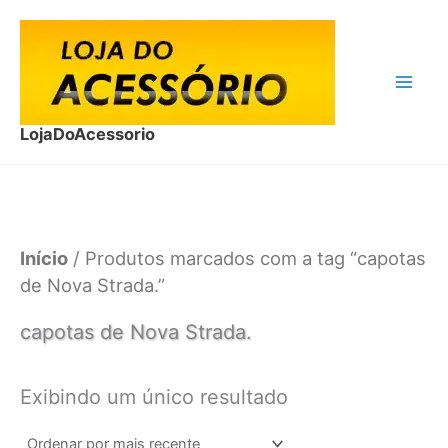
Ir
para
o
conteúdo
LojaDoAcessorio
Início
/ Produtos marcados com a tag “capotas
de Nova Strada.”
capotas de Nova Strada.
Exibindo um único resultado