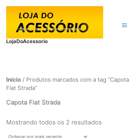
Ir
para
o
conteúdo
LojaDoAcessorio
Início
/ Produtos marcados com a tag “Capota
Fiat Strada”
Capota Fiat Strada
Classificado
Mostrando todos os 2 resultados
por
mais