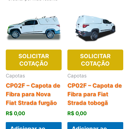
recente
SOLICITAR
SOLICITAR
COTAÇÃO
COTAÇÃO
Capotas
Capotas
CP02F – Capota de
CP02F – Capota de
Fibra para Nova
Fibra para Fiat
Fiat Strada furgão
Strada tobogã
R$
0,00
R$
0,00
Adicionar ao
Adicionar ao