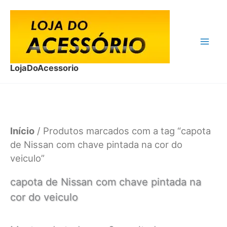
Ir
para
o
conteúdo
LojaDoAcessorio
Início
/ Produtos marcados com a tag “capota
de Nissan com chave pintada na cor do
veiculo”
capota de Nissan com chave pintada na
cor do veiculo