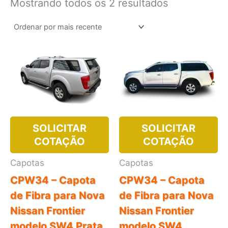
Classificado
Mostrando todos os 2 resultados
por
mais
recente
SOLICITAR
SOLICITAR
COTAÇÃO
COTAÇÃO
Capotas
Capotas
CPW34 – Capota
CPW34 – Capota
de Fibra para Nova
de Fibra para Nova
Nissan Frontier
Nissan Frontier
modelo SW4 Prata
modelo SW4