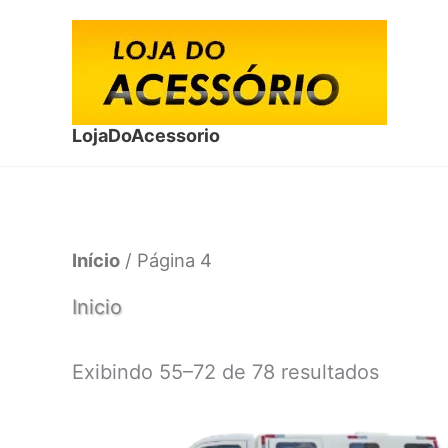
Ir
para
o
conteúdo
LojaDoAcessorio
Início
/ Página 4
Inicio
Classif
Exibindo 55–72 de 78 resultados
por
mais
recent